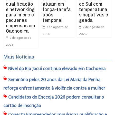
qualificação
atuam em
do Sul com
e networking
força-tarefa
temperatura
para micro e
após
s negativas e
pequenas
temporal
geada
empresas em
7 de agosto de
7 de agosto de
Cachoeira
2026
2026
7 de agosto de
2026
Mais Notícias
Nível do Rio Jacuí continua elevado em Cachoeira
Seminário pelos 20 anos da Lei Maria da Penha
reforça enfrentamento à violência contra a mulher
Candidatos do Encceja 2026 podem consultar o
cartão de inscrição
Conecta Empreendedor impulsiona qualificação e