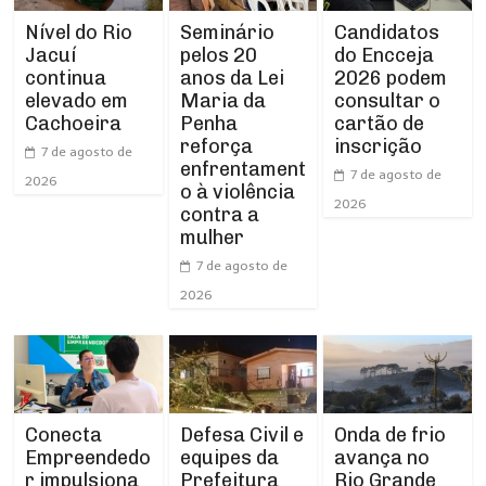
Nível do Rio
Seminário
Candidatos
Jacuí
pelos 20
do Encceja
continua
anos da Lei
2026 podem
elevado em
Maria da
consultar o
Cachoeira
Penha
cartão de
reforça
inscrição
7 de agosto de
enfrentament
7 de agosto de
2026
o à violência
2026
contra a
mulher
7 de agosto de
2026
Conecta
Defesa Civil e
Onda de frio
Empreendedo
equipes da
avança no
r impulsiona
Prefeitura
Rio Grande