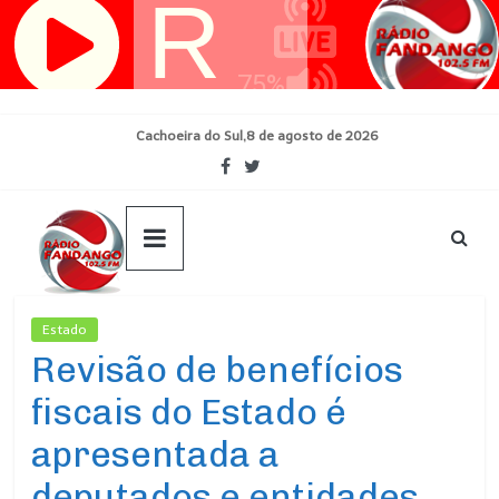
Pular
para
o
conteúdo
Cachoeira do Sul,8 de agosto de 2026
Estado
Ultimas Noticias
Revisão de benefícios
fiscais do Estado é
apresentada a
deputados e entidades