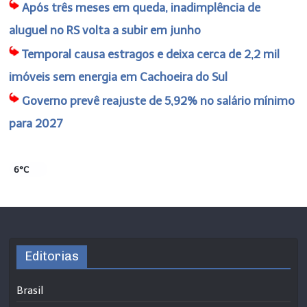
Após três meses em queda, inadimplência de
aluguel no RS volta a subir em junho
Temporal causa estragos e deixa cerca de 2,2 mil
imóveis sem energia em Cachoeira do Sul
Governo prevê reajuste de 5,92% no salário mínimo
para 2027
6°C
Editorias
Brasil