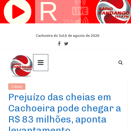
Pular
para
o
conteúdo
Cachoeira do Sul,6 de agosto de 2026
Cidade
Ultimas Noticias
Prejuízo das cheias em
Cachoeira pode chegar a
R$ 83 milhões, aponta
levantamento