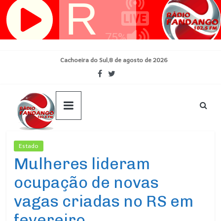
Pular
para
o
conteúdo
Cachoeira do Sul,8 de agosto de 2026
Estado
Ultimas Noticias
Mulheres lideram
ocupação de novas
vagas criadas no RS em
fevereiro