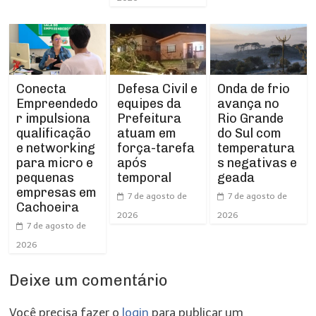
Conecta
Defesa Civil e
Onda de frio
Empreendedo
equipes da
avança no
r impulsiona
Prefeitura
Rio Grande
qualificação
atuam em
do Sul com
e networking
força-tarefa
temperatura
para micro e
após
s negativas e
pequenas
temporal
geada
empresas em
7 de agosto de
7 de agosto de
Cachoeira
2026
2026
7 de agosto de
2026
Deixe um comentário
Você precisa fazer o
login
para publicar um