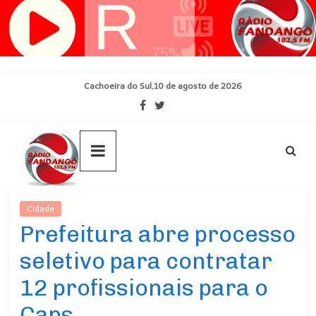
Pular
para
o
conteúdo
Cachoeira do Sul,10 de agosto de 2026
Cidade
Ultimas Noticias
Prefeitura abre processo
seletivo para contratar
12 profissionais para o
Caps