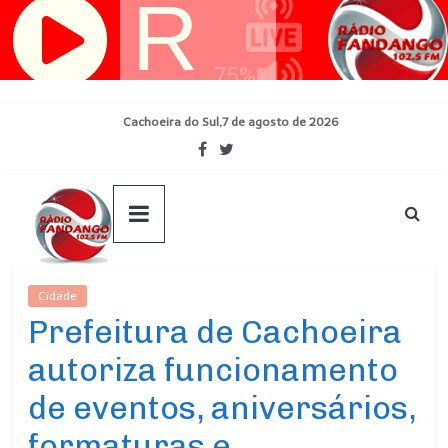
Pular
para
o
conteúdo
Cachoeira do Sul,7 de agosto de 2026
Cidade
Ultimas Noticias
Prefeitura de Cachoeira
autoriza funcionamento
de eventos, aniversários,
formaturas e