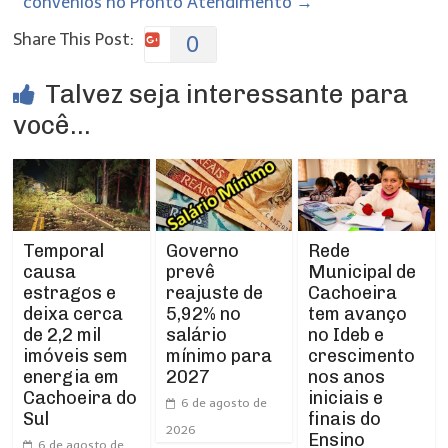
convênios no Pronto Atendimento
→
Share This Post:
0
Talvez seja interessante para
você...
Temporal
Rede
Governo
causa
Municipal de
prevê
estragos e
Cachoeira
reajuste de
deixa cerca
tem avanço
5,92% no
de 2,2 mil
no Ideb e
salário
imóveis sem
crescimento
mínimo para
energia em
nos anos
2027
Cachoeira do
iniciais e
6 de agosto de
Sul
finais do
2026
Ensino
6 de agosto de