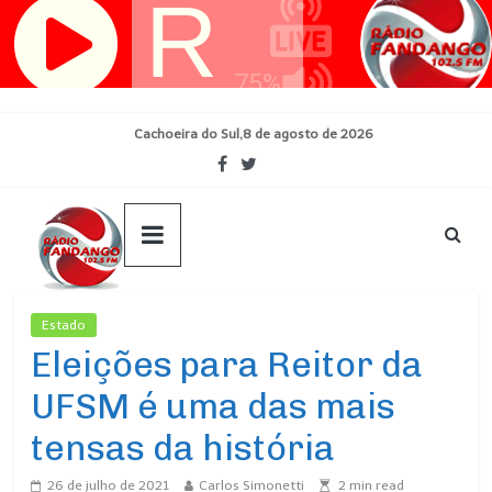
Pular
para
o
conteúdo
Cachoeira do Sul,8 de agosto de 2026
Estado
Ultimas Noticias
Eleições para Reitor da
UFSM é uma das mais
tensas da história
26 de julho de 2021
Carlos Simonetti
2
min read