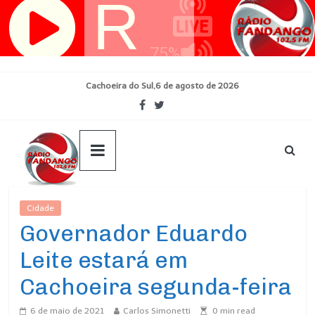
Pular
para
o
conteúdo
Cachoeira do Sul,6 de agosto de 2026
Cidade
Ultimas Noticias
Governador Eduardo
Leite estará em
Cachoeira segunda-feira
6 de maio de 2021
Carlos Simonetti
0
min read