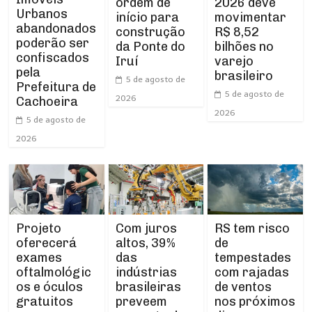
ordem de
2026 deve
Urbanos
início para
movimentar
abandonados
construção
R$ 8,52
poderão ser
da Ponte do
bilhões no
confiscados
Iruí
varejo
pela
brasileiro
5 de agosto de
Prefeitura de
5 de agosto de
2026
Cachoeira
2026
5 de agosto de
2026
Projeto
RS tem risco
Com juros
oferecerá
de
altos, 39%
exames
tempestades
das
oftalmológic
com rajadas
indústrias
os e óculos
de ventos
brasileiras
gratuitos
nos próximos
preveem