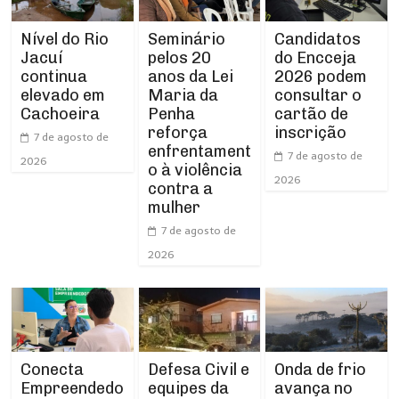
Nível do Rio
Seminário
Candidatos
Jacuí
pelos 20
do Encceja
continua
anos da Lei
2026 podem
elevado em
Maria da
consultar o
Cachoeira
Penha
cartão de
reforça
inscrição
7 de agosto de
enfrentament
7 de agosto de
2026
o à violência
2026
contra a
mulher
7 de agosto de
2026
Conecta
Defesa Civil e
Onda de frio
Empreendedo
equipes da
avança no