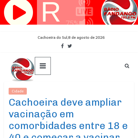
Pular
para
o
conteúdo
Cachoeira do Sul,8 de agosto de 2026
Cidade
Ultimas Noticias
Cachoeira deve ampliar
vacinação em
comorbidades entre 18 e
40 e começar a vacinar