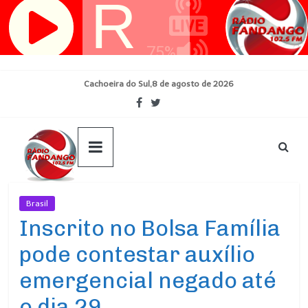
Pular
para
o
conteúdo
Cachoeira do Sul,8 de agosto de 2026
Brasil
Ultimas Noticias
Inscrito no Bolsa Família
pode contestar auxílio
emergencial negado até
o dia 29