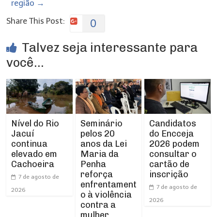
região
→
Share This Post:
0
Talvez seja interessante para
você...
Nível do Rio
Seminário
Candidatos
Jacuí
pelos 20
do Encceja
continua
anos da Lei
2026 podem
elevado em
Maria da
consultar o
Cachoeira
Penha
cartão de
reforça
inscrição
7 de agosto de
enfrentament
7 de agosto de
2026
o à violência
2026
contra a
mulher