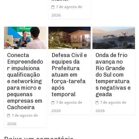
7 de agosto de
2026
Conecta
Defesa Civil e
Onda de frio
Empreendedo
equipes da
avança no
r impulsiona
Prefeitura
Rio Grande
qualificação
atuam em
do Sul com
e networking
força-tarefa
temperatura
para micro e
após
s negativas e
pequenas
temporal
geada
empresas em
7 de agosto de
7 de agosto de
Cachoeira
2026
2026
7 de agosto de
2026