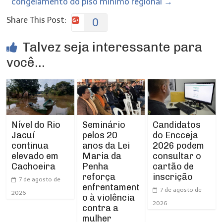
congelamento do piso mínimo regional
→
Share This Post:
0
Talvez seja interessante para
você...
Nível do Rio
Seminário
Candidatos
Jacuí
pelos 20
do Encceja
continua
anos da Lei
2026 podem
elevado em
Maria da
consultar o
Cachoeira
Penha
cartão de
reforça
inscrição
7 de agosto de
enfrentament
7 de agosto de
2026
o à violência
2026
contra a
mulher