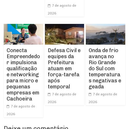
7 de agosto de
2026
Conecta
Defesa Civil e
Onda de frio
Empreendedo
equipes da
avança no
r impulsiona
Prefeitura
Rio Grande
qualificação
atuam em
do Sul com
e networking
força-tarefa
temperatura
para micro e
após
s negativas e
pequenas
temporal
geada
empresas em
7 de agosto de
7 de agosto de
Cachoeira
2026
2026
7 de agosto de
2026
Deixe um comentário