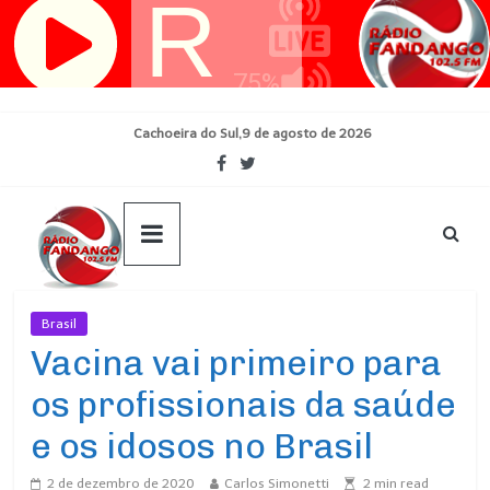
Pular
para
o
conteúdo
Cachoeira do Sul,9 de agosto de 2026
Brasil
Ultimas Noticias
Vacina vai primeiro para
os profissionais da saúde
e os idosos no Brasil
2 de dezembro de 2020
Carlos Simonetti
2
min read