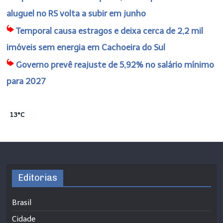
aluguel no RS volta a subir em junho
Temporal causa estragos e deixa cerca de 2,2 mil
imóveis sem energia em Cachoeira do Sul
Governo prevê reajuste de 5,92% no salário mínimo
para 2027
13°C
Editorias
Brasil
Cidade