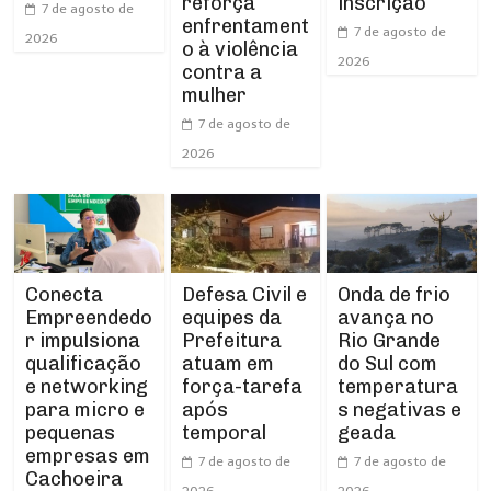
reforça
inscrição
7 de agosto de
enfrentament
7 de agosto de
2026
o à violência
2026
contra a
mulher
7 de agosto de
2026
Conecta
Defesa Civil e
Onda de frio
Empreendedo
equipes da
avança no
r impulsiona
Prefeitura
Rio Grande
qualificação
atuam em
do Sul com
e networking
força-tarefa
temperatura
para micro e
após
s negativas e
pequenas
temporal
geada
empresas em
7 de agosto de
7 de agosto de
Cachoeira
2026
2026