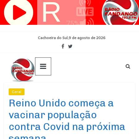
Pular
para
o
conteúdo
Cachoeira do Sul,9 de agosto de 2026
Geral
Ultimas Noticias
Reino Unido começa a
vacinar população
contra Covid na próxima
semana