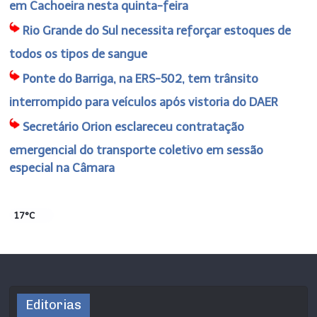
em Cachoeira nesta quinta-feira
Rio Grande do Sul necessita reforçar estoques de
todos os tipos de sangue
Ponte do Barriga, na ERS-502, tem trânsito
interrompido para veículos após vistoria do DAER
Secretário Orion esclareceu contratação
emergencial do transporte coletivo em sessão
especial na Câmara
17°C
Editorias