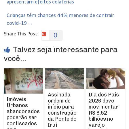
apresentam efeitos colaterias
Crianças têm chances 44% menores de contrair
covid-19
→
Share This Post:
0
Talvez seja interessante para
você...
Assinada
Dia dos Pais
Imóveis
ordem de
2026 deve
Urbanos
início para
movimentar
abandonados
construção
R$ 8,52
poderão ser
da Ponte do
bilhões no
confiscados
Iruí
varejo