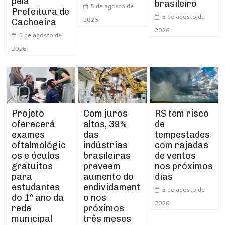
pela
brasileiro
5 de agosto de
Prefeitura de
5 de agosto de
2026
Cachoeira
2026
5 de agosto de
2026
Projeto
RS tem risco
Com juros
oferecerá
de
altos, 39%
exames
tempestades
das
oftalmológic
com rajadas
indústrias
os e óculos
de ventos
brasileiras
gratuitos
nos próximos
preveem
para
dias
aumento do
estudantes
endividament
5 de agosto de
do 1º ano da
o nos
2026
rede
próximos
municipal
três meses