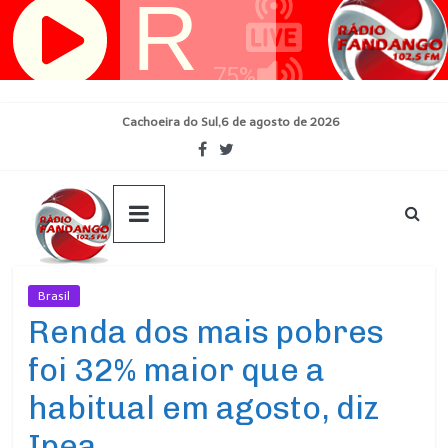
Pular
para
o
conteúdo
Cachoeira do Sul,6 de agosto de 2026
Brasil
Ultimas Noticias
Renda dos mais pobres
foi 32% maior que a
habitual em agosto, diz
Ipea