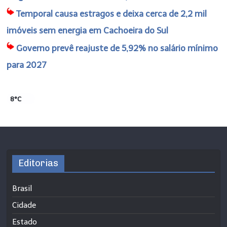
Temporal causa estragos e deixa cerca de 2,2 mil
imóveis sem energia em Cachoeira do Sul
Governo prevê reajuste de 5,92% no salário mínimo
para 2027
8°C
Editorias
Brasil
Cidade
Estado