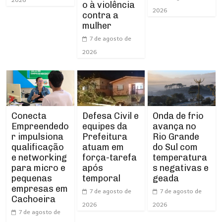
o à violência
2026
contra a
mulher
7 de agosto de
2026
Conecta
Defesa Civil e
Onda de frio
Empreendedo
equipes da
avança no
r impulsiona
Prefeitura
Rio Grande
qualificação
atuam em
do Sul com
e networking
força-tarefa
temperatura
para micro e
após
s negativas e
pequenas
temporal
geada
empresas em
7 de agosto de
7 de agosto de
Cachoeira
2026
2026
7 de agosto de