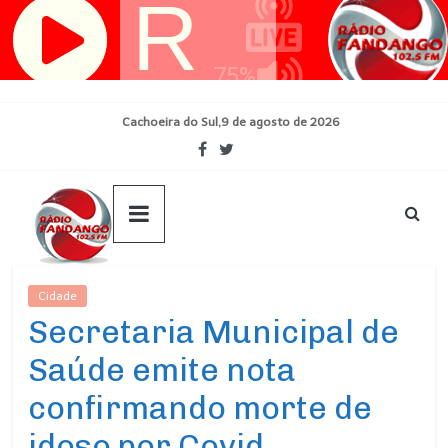
Pular
para
o
conteúdo
Cachoeira do Sul,9 de agosto de 2026
Cidade
Ultimas Noticias
Secretaria Municipal de
Saúde emite nota
confirmando morte de
idoso por Covid