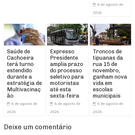
6 de agosto de
2026
Expresso
Troncos de
Saúde de
Presidente
tipuanas da
Cachoeira
amplia prazo
rua 15 de
terá turno
do processo
novembro,
estendido
seletivo para
ganham nova
durante a
motoristas
vida em
estratégia de
até esta
escolas
Multivacinaç
sexta-feira
municipais
ão
6 de agosto de
6 de agosto de
6 de agosto de
2026
2026
2026
Deixe um comentário