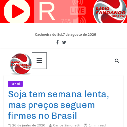
Pular
para
o
conteúdo
Cachoeira do Sul,7 de agosto de 2026
Brasil
Ultimas Noticias
Soja tem semana lenta,
mas preços seguem
firmes no Brasil
26 de junho de 2020
Carlos Simonetti
1
min read