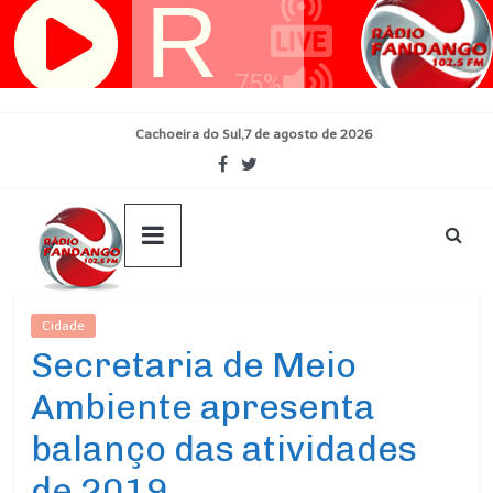
Pular
para
o
conteúdo
Cachoeira do Sul,7 de agosto de 2026
Cidade
Ultimas Noticias
Secretaria de Meio
Ambiente apresenta
balanço das atividades
de 2019