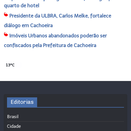
quarto de hotel
Presidente da ULBRA, Carlos Melke, fortalece
diálogo em Cachoeira
Imóveis Urbanos abandonados poderão ser
confiscados pela Prefeitura de Cachoeira
13°C
Editorias
Brasil
Cidade