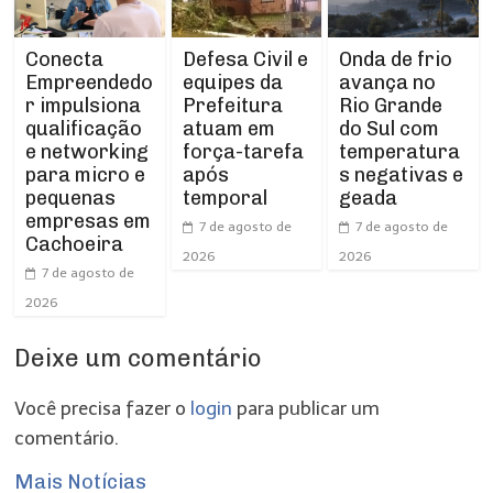
Conecta
Defesa Civil e
Onda de frio
Empreendedo
equipes da
avança no
r impulsiona
Prefeitura
Rio Grande
qualificação
atuam em
do Sul com
e networking
força-tarefa
temperatura
para micro e
após
s negativas e
pequenas
temporal
geada
empresas em
7 de agosto de
7 de agosto de
Cachoeira
2026
2026
7 de agosto de
2026
Deixe um comentário
Você precisa fazer o
login
para publicar um
comentário.
Mais Notícias