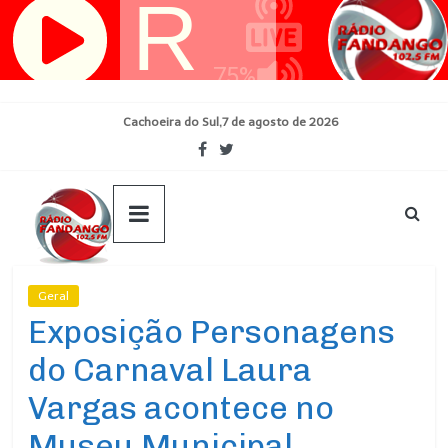
Pular
para
o
conteúdo
Cachoeira do Sul,7 de agosto de 2026
Geral
Ultimas Noticias
Exposição Personagens
do Carnaval Laura
Vargas acontece no
Museu Municipal