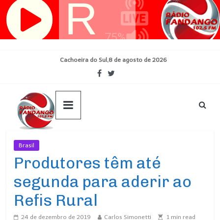
Pular
para
o
conteúdo
Cachoeira do Sul,8 de agosto de 2026
Brasil
Ultimas Noticias
Produtores têm até
segunda para aderir ao
Refis Rural
24 de dezembro de 2019
Carlos Simonetti
1
min read