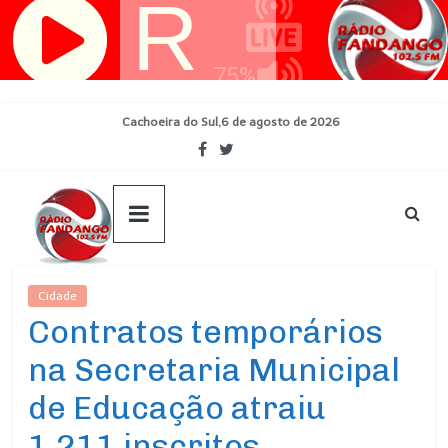
Pular
para
o
conteúdo
Cachoeira do Sul,6 de agosto de 2026
Cidade
Ultimas Noticias
Contratos temporários
na Secretaria Municipal
de Educação atraiu
1.211 inscritos