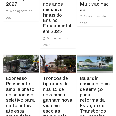
nos anos
2027
Multivacinaç
iniciais e
ão
6 de agosto de
finais do
6 de agosto de
2026
Ensino
2026
Fundamental
em 2025
6 de agosto de
2026
Expresso
Troncos de
Balardin
Presidente
tipuanas da
assina ordem
amplia prazo
rua 15 de
de serviço
do processo
novembro,
para
seletivo para
ganham nova
reforma da
motoristas
vida em
Estação de
até esta
escolas
Transbordo