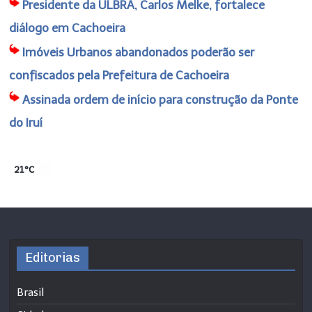
Presidente da ULBRA, Carlos Melke, fortalece
diálogo em Cachoeira
Imóveis Urbanos abandonados poderão ser
confiscados pela Prefeitura de Cachoeira
Assinada ordem de início para construção da Ponte
do Iruí
21°C
Editorias
Brasil