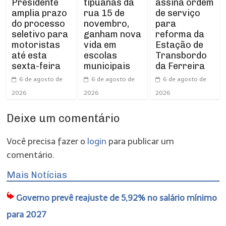
Presidente
tipuanas da
assina ordem
amplia prazo
rua 15 de
de serviço
do processo
novembro,
para
seletivo para
ganham nova
reforma da
motoristas
vida em
Estação de
até esta
escolas
Transbordo
sexta-feira
municipais
da Ferreira
6 de agosto de
6 de agosto de
6 de agosto de
2026
2026
2026
Deixe um comentário
Você precisa fazer o
login
para publicar um
comentário.
Mais Notícias
Governo prevê reajuste de 5,92% no salário mínimo
para 2027