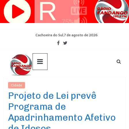
Pular
para
o
conteúdo
Cachoeira do Sul,7 de agosto de 2026
Cidade
Ultimas Noticias
Projeto de Lei prevê
Programa de
Apadrinhamento Afetivo
de Idosos