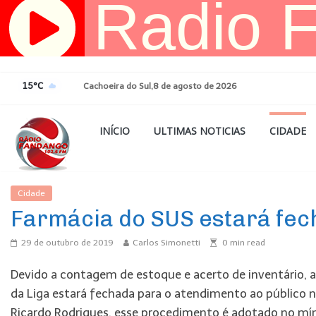
Pular
para
o
conteúdo
15°C
Cachoeira do Sul,8 de agosto de 2026
INÍCIO
ULTIMAS NOTICIAS
CIDADE
Cidade
Ultimas Noticias
Farmácia do SUS estará fec
29 de outubro de 2019
Carlos Simonetti
0
min read
Devido a contagem de estoque e acerto de inventário, 
da Liga estará fechada para o atendimento ao público 
Ricardo Rodrigues, esse procedimento é adotado no mín