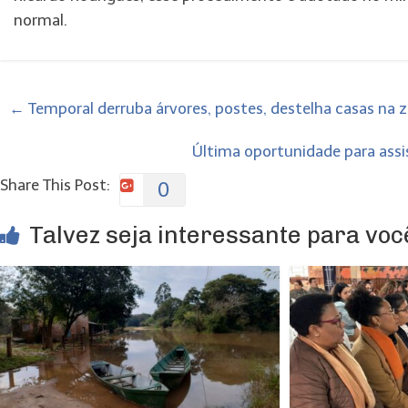
normal.
←
Temporal derruba árvores, postes, destelha casas na 
Última oportunidade para assi
Share This Post:
0
Talvez seja interessante para você