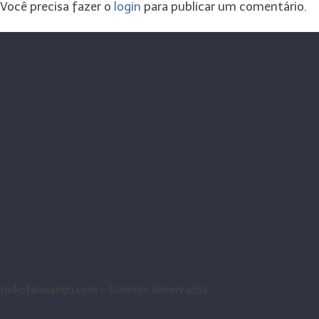
Você precisa fazer o
login
para publicar um comentário.
radiofandango.com - Direitos Reservados