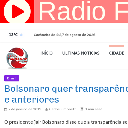
Pular
para
o
conteúdo
13°C
Cachoeira do Sul,7 de agosto de 2026
INÍCIO
ULTIMAS NOTICIAS
CIDADE
Brasil
Ultimas Noticias
Bolsonaro quer transparênc
e anteriores
7 de janeiro de 2019
Carlos Simonetti
1
min read
O presidente Jair Bolsonaro disse que a transparência 