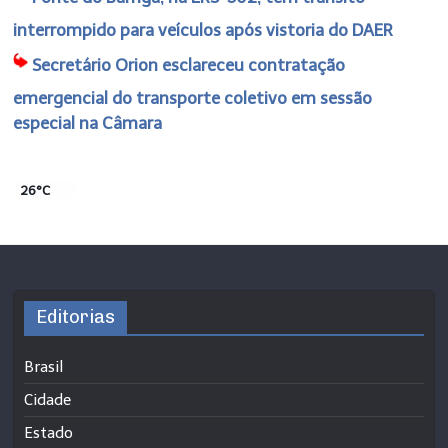
interrompido para veículos após vistoria do DAER
Secretário Orion esclareceu contratação
emergencial do transporte coletivo em sessão
especial na Câmara
26°C
Editorias
Brasil
Cidade
Estado