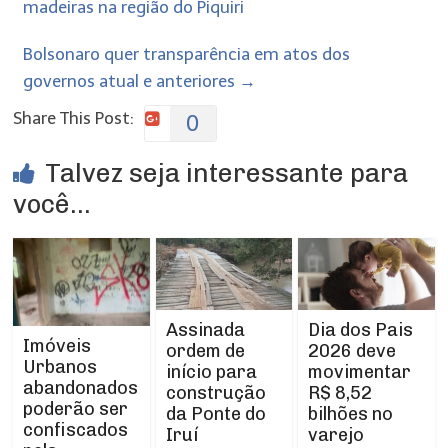
madeiras na região do Piquiri
Bolsonaro quer transparência em atos dos
governos atual e anteriores
→
Share This Post:
0
Talvez seja interessante para
você...
Assinada
Dia dos Pais
Imóveis
ordem de
2026 deve
Urbanos
início para
movimentar
abandonados
construção
R$ 8,52
poderão ser
da Ponte do
bilhões no
confiscados
Iruí
varejo