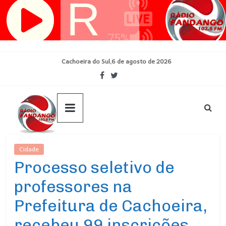
Pular
para
o
conteúdo
Cachoeira do Sul,6 de agosto de 2026
Cidade
Ultimas Noticias
Processo seletivo de
professores na
Prefeitura de Cachoeira,
recebeu 99 inscrições