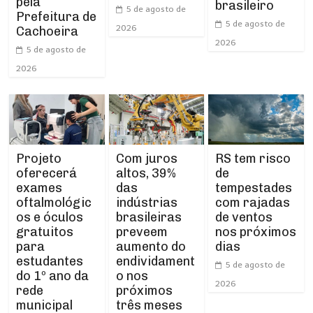
pela
brasileiro
5 de agosto de
Prefeitura de
5 de agosto de
2026
Cachoeira
2026
5 de agosto de
2026
Projeto
RS tem risco
Com juros
oferecerá
de
altos, 39%
exames
tempestades
das
oftalmológic
com rajadas
indústrias
os e óculos
de ventos
brasileiras
gratuitos
nos próximos
preveem
para
dias
aumento do
estudantes
endividament
5 de agosto de
do 1º ano da
o nos
2026
rede
próximos
municipal
três meses