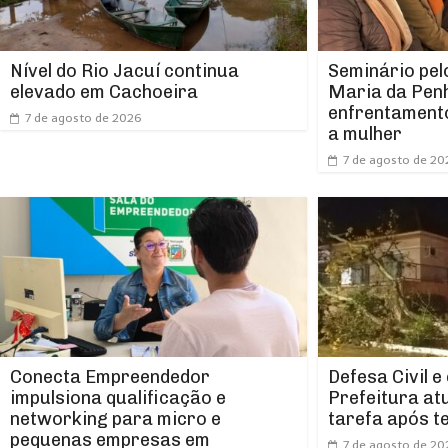
Nível do Rio Jacuí continua
Seminário pel
elevado em Cachoeira
Maria da Pen
enfrentamento
7 de agosto de 2026
a mulher
7 de agosto de 20
Conecta Empreendedor
Defesa Civil e
impulsiona qualificação e
Prefeitura at
networking para micro e
tarefa após t
pequenas empresas em
7 de agosto de 20