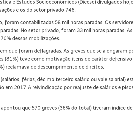
stica e Estudos Socioeconômicos (Dieese) divulgados hoj
sações e os do setor privado 746.
o, foram contabilizadas 58 mil horas paradas. Os servidor
aradas. No setor privado, foram 33 mil horas paradas. As
a 76% dessas mobilizações.
em que foram deflagradas. As greves que se alongaram p
es (81%) teve como motivação itens de caráter defensivo
%) reclamava de descumprimento de direitos.
lários, férias, décimo terceiro salário ou vale salarial) e
ão em 2017. A reivindicação por reajuste de salários e piso
e apontou que 570 greves (36% do total) tiveram índice de