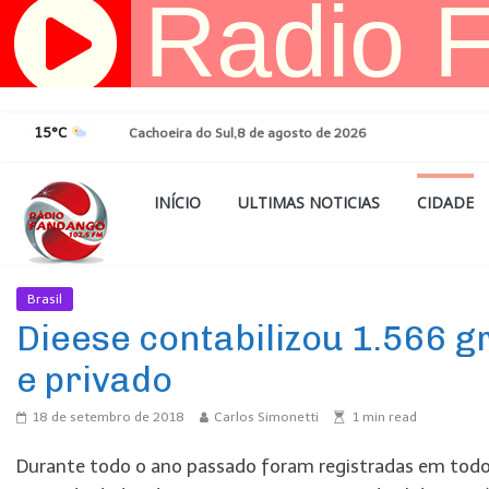
Pular
para
o
conteúdo
15°C
Cachoeira do Sul,8 de agosto de 2026
INÍCIO
ULTIMAS NOTICIAS
CIDADE
Brasil
Ultimas Noticias
Dieese contabilizou 1.566 g
e privado
18 de setembro de 2018
Carlos Simonetti
1
min read
Durante todo o ano passado foram registradas em todo