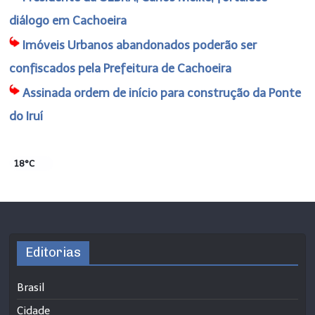
diálogo em Cachoeira
Imóveis Urbanos abandonados poderão ser
confiscados pela Prefeitura de Cachoeira
Assinada ordem de início para construção da Ponte
do Iruí
18°C
Editorias
Brasil
Cidade