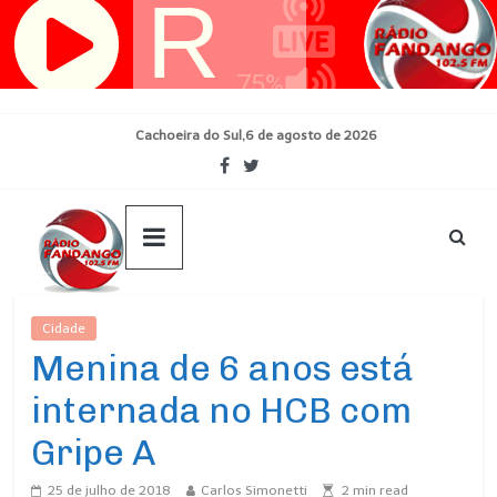
Pular
para
o
conteúdo
Cachoeira do Sul,6 de agosto de 2026
Cidade
Ultimas Noticias
Menina de 6 anos está
internada no HCB com
Gripe A
25 de julho de 2018
Carlos Simonetti
2
min read