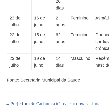
26
dias
23 de
16 de
2
Feminino
Asmáti
julho
julho
anos
22 de
15 de
62
Feminino
Doenç
julho
julho
anos
cardio
crônic
23 de
19 de
14
Masculino
Recém
julho
julho
dias
nascid
Fonte: Secretaria Municipal da Saúde
←
Prefeitura de Cachoeira irá realizar nova vistoria