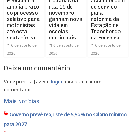
Presidente
tipuanas da
assina ordem
amplia prazo
rua 15 de
de serviço
do processo
novembro,
para
seletivo para
ganham nova
reforma da
motoristas
vida em
Estação de
até esta
escolas
Transbordo
sexta-feira
municipais
da Ferreira
6 de agosto de
6 de agosto de
6 de agosto de
2026
2026
2026
Deixe um comentário
Você precisa fazer o
login
para publicar um
comentário.
Mais Notícias
Governo prevê reajuste de 5,92% no salário mínimo
para 2027