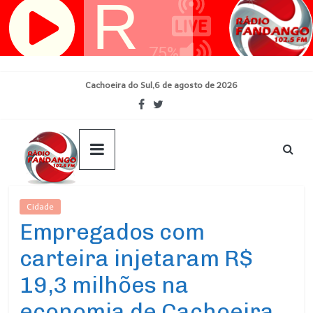
Pular
para
o
conteúdo
Cachoeira do Sul,6 de agosto de 2026
Cidade
Ultimas Noticias
Empregados com
carteira injetaram R$
19,3 milhões na
economia de Cachoeira,