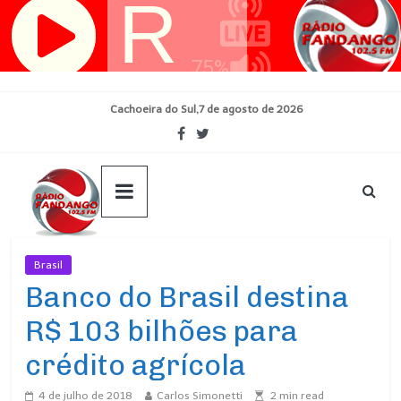
Pular
para
o
conteúdo
Cachoeira do Sul,7 de agosto de 2026
Brasil
Ultimas Noticias
Banco do Brasil destina
R$ 103 bilhões para
crédito agrícola
4 de julho de 2018
Carlos Simonetti
2
min read