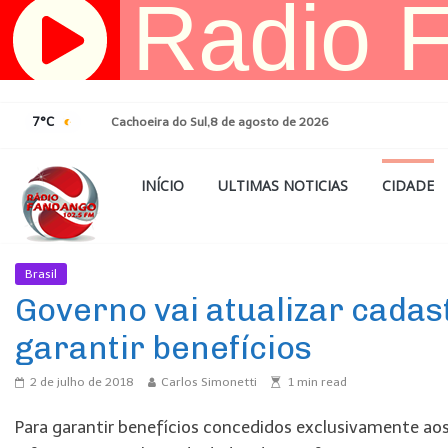
Pular
para
o
conteúdo
7°C
Cachoeira do Sul,8 de agosto de 2026
INÍCIO
ULTIMAS NOTICIAS
CIDADE
Brasil
Ultimas Noticias
Governo vai atualizar cada
garantir benefícios
2 de julho de 2018
Carlos Simonetti
1
min read
Para garantir benefícios concedidos exclusivamente aos