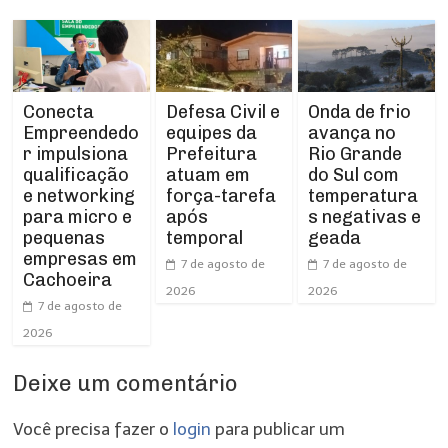
Conecta
Defesa Civil e
Onda de frio
Empreendedo
equipes da
avança no
r impulsiona
Prefeitura
Rio Grande
qualificação
atuam em
do Sul com
e networking
força-tarefa
temperatura
para micro e
após
s negativas e
pequenas
temporal
geada
empresas em
7 de agosto de
7 de agosto de
Cachoeira
2026
2026
7 de agosto de
2026
Deixe um comentário
Você precisa fazer o
login
para publicar um