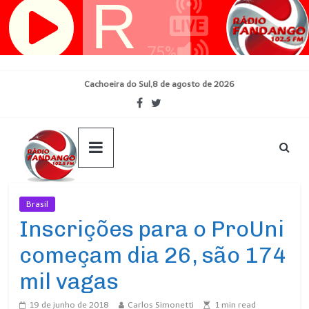
Pular
para
o
conteúdo
Cachoeira do Sul,8 de agosto de 2026
Brasil
Ultimas Noticias
Inscrições para o ProUni
começam dia 26, são 174
mil vagas
19 de junho de 2018
Carlos Simonetti
1
min read