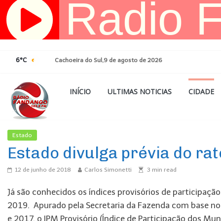
Pular
para
o
conteúdo
6°C
Cachoeira do Sul,9 de agosto de 2026
INÍCIO
ULTIMAS NOTICIAS
CIDADE
Estado
Ultimas Noticias
Estado divulga prévia do ra
12 de junho de 2018
Carlos Simonetti
3
min read
Já são conhecidos os índices provisórios de participaçã
2019. Apurado pela Secretaria da Fazenda com base n
e 2017, o IPM Provisório (Índice de Participação dos Mun