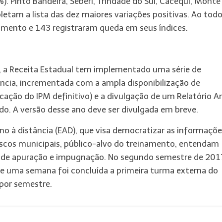
). Pinto Bandeira, Seberi, Trindade do Sul, Cacequi, Monte
etam a lista das dez maiores variações positivas. Ao todo
imento e 143 registraram queda em seus índices.
, a Receita Estadual tem implementado uma série de
ência, incrementada com a ampla disponibilização de
ação do IPM definitivo) e a divulgação de um Relatório A
ado. A versão desse ano deve ser divulgada em breve.
ino à distância (EAD), que visa democratizar as informaçõ
 fiscos municipais, público-alvo do treinamento, entendam
o de apuração e impugnação. No segundo semestre de 201
e uma semana foi concluída a primeira turma externa do
 por semestre.