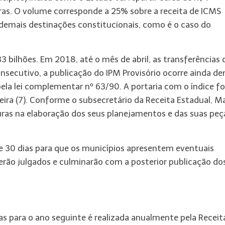
uras. O volume corresponde a 25% sobre a receita de ICMS
demais destinações constitucionais, como é o caso do
3 bilhões. Em 2018, até o mês de abril, as transferências 
onsecutivo, a publicação do IPM Provisório ocorre ainda de
la lei complementar nº 63/90. A portaria com o índice fo
feira (7). Conforme o subsecretário da Receita Estadual, M
turas na elaboração dos seus planejamentos e das suas peç
o de 30 dias para que os municípios apresentem eventuais
erão julgados e culminarão com a posterior publicação do
as para o ano seguinte é realizada anualmente pela Receit