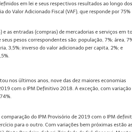
definidos em lei e seus respectivos resultados ao longo do
ia do Valor Adicionado Fiscal (VAF), que responde por 75%
s) e as entradas (compras) de mercadorias e serviços em t
 e seus pesos correspondentes são: população, 7%; área, 7
a, 3,5%; inverso do valor adicionado per capita, 2%; e
0,5%.
ntou nos últimos anos, nove das dez maiores economias
019 com o IPM Definitivo 2018. A exceção, com variação
2,74%.
na comparação do IPM Provisório de 2019 com o IPM definit
cício para o outro. Com variações bem próximas estão a