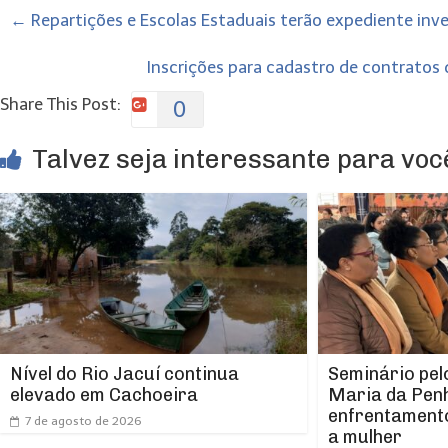
←
Repartições e Escolas Estaduais terão expediente inve
Inscrições para cadastro de contratos
Share This Post:
0
Talvez seja interessante para você
Nível do Rio Jacuí continua
Seminário pel
elevado em Cachoeira
Maria da Pen
enfrentamento
7 de agosto de 2026
a mulher