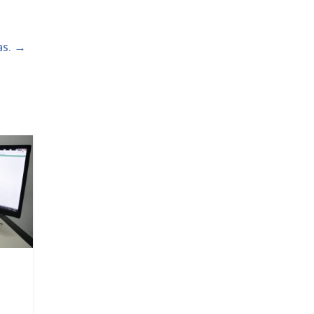
as.
→