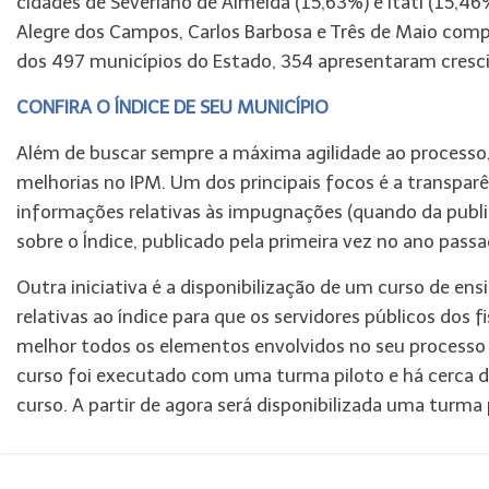
cidades de Severiano de Almeida (15,63%) e Itati (15,46%
Alegre dos Campos, Carlos Barbosa e Três de Maio compl
dos 497 municípios do Estado, 354 apresentaram cresc
CONFIRA O ÍNDICE DE SEU MUNICÍPIO
Além de buscar sempre a máxima agilidade ao processo
melhorias no IPM. Um dos principais focos é a transpar
informações relativas às impugnações (quando da public
sobre o Índice, publicado pela primeira vez no ano pass
Outra iniciativa é a disponibilização de um curso de ens
relativas ao índice para que os servidores públicos dos
melhor todos os elementos envolvidos no seu process
curso foi executado com uma turma piloto e há cerca d
curso. A partir de agora será disponibilizada uma turma