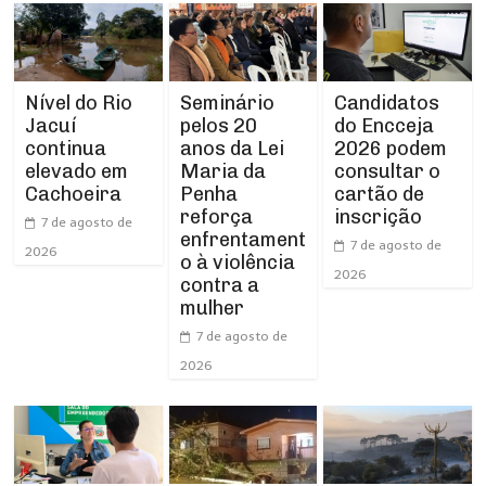
Nível do Rio
Seminário
Candidatos
Jacuí
pelos 20
do Encceja
continua
anos da Lei
2026 podem
elevado em
Maria da
consultar o
Cachoeira
Penha
cartão de
reforça
inscrição
7 de agosto de
enfrentament
7 de agosto de
2026
o à violência
2026
contra a
mulher
7 de agosto de
2026