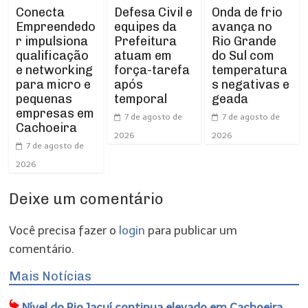
Conecta
Defesa Civil e
Onda de frio
Empreendedo
equipes da
avança no
r impulsiona
Prefeitura
Rio Grande
qualificação
atuam em
do Sul com
e networking
força-tarefa
temperatura
para micro e
após
s negativas e
pequenas
temporal
geada
empresas em
7 de agosto de
7 de agosto de
Cachoeira
2026
2026
7 de agosto de
2026
Deixe um comentário
Você precisa fazer o
login
para publicar um
comentário.
Mais Notícias
Nível do Rio Jacuí continua elevado em Cachoeira