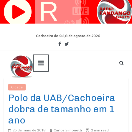
Pular
para
o
conteúdo
Cachoeira do Sul,8 de agosto de 2026
Cidade
Ultimas Noticias
Polo da UAB/Cachoeira
dobra de tamanho em 1
ano
25 de maio de 2018
Carlos Simonetti
2
min read