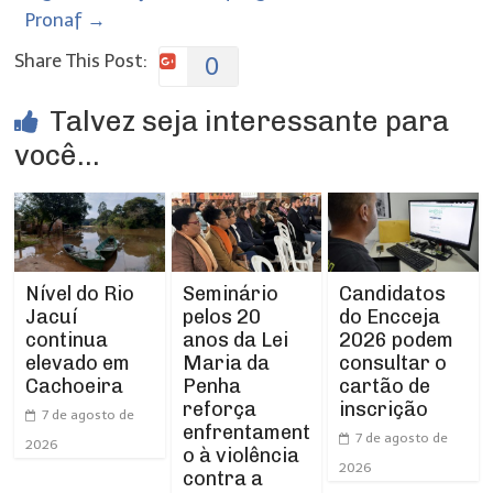
Pronaf
→
Share This Post:
0
Talvez seja interessante para
você...
Nível do Rio
Seminário
Candidatos
Jacuí
pelos 20
do Encceja
continua
anos da Lei
2026 podem
elevado em
Maria da
consultar o
Cachoeira
Penha
cartão de
reforça
inscrição
7 de agosto de
enfrentament
7 de agosto de
2026
o à violência
2026
contra a