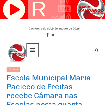
Pular
para
o
conteúdo
Cachoeira do Sul,9 de agosto de 2026
Cidade
Ultimas Noticias
Escola Municipal Maria
Pacicco de Freitas
recebe Câmara nas
Escolas nesta quarta