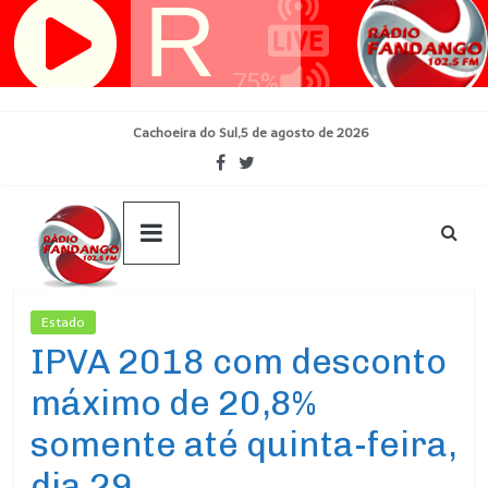
Pular
para
o
conteúdo
Cachoeira do Sul,5 de agosto de 2026
Estado
Ultimas Noticias
IPVA 2018 com desconto
máximo de 20,8%
somente até quinta-feira,
dia 29