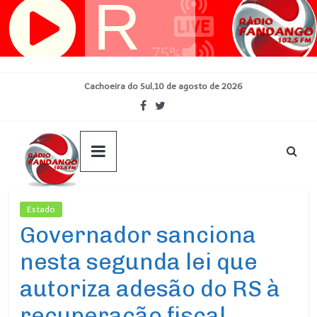
Pular
para
o
conteúdo
Cachoeira do Sul,10 de agosto de 2026
Estado
Ultimas Noticias
Governador sanciona
nesta segunda lei que
autoriza adesão do RS à
recuperação fiscal