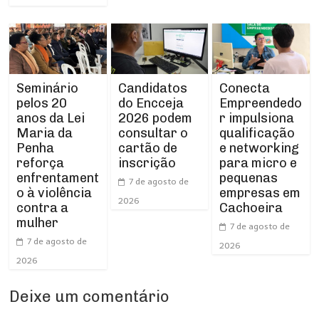
Seminário
Conecta
Candidatos
pelos 20
Empreendedo
do Encceja
anos da Lei
r impulsiona
2026 podem
Maria da
qualificação
consultar o
Penha
e networking
cartão de
reforça
para micro e
inscrição
enfrentament
pequenas
7 de agosto de
o à violência
empresas em
2026
contra a
Cachoeira
mulher
7 de agosto de
7 de agosto de
2026
2026
Deixe um comentário