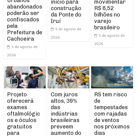
Urbanos
início para
movimentar
abandonados
construção
R$ 8,52
poderão ser
da Ponte do
bilhões no
confiscados
Iruí
varejo
pela
brasileiro
5 de agosto de
Prefeitura de
5 de agosto de
2026
Cachoeira
2026
5 de agosto de
2026
Projeto
RS tem risco
Com juros
oferecerá
de
altos, 39%
exames
tempestades
das
oftalmológic
com rajadas
indústrias
os e óculos
de ventos
brasileiras
gratuitos
nos próximos
preveem
para
dias
aumento do