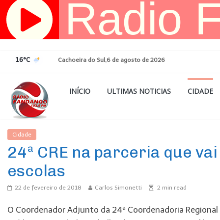
Pular
para
o
conteúdo
16°C
Cachoeira do Sul,6 de agosto de 2026
INÍCIO
ULTIMAS NOTICIAS
CIDADE
Cidade
Ultimas Noticias
24ª CRE na parceria que vai
escolas
22 de fevereiro de 2018
Carlos Simonetti
2
min read
O Coordenador Adjunto da 24ª Coordenadoria Regional de