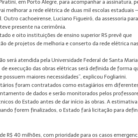
o Piratini, em Porto Alegre, para acompanhar a assinatura, p
ai melhorar a rede elétrica de duas mil escolas estaduais –
. Outro cachoeirense, Luciano Figueiró, da assessoria para
eve presente na cerimônia.
do e oito instituições de ensino superior RS prevê que
ão de projetos de melhoria e conserto da rede elétrica na
o será atendida pela Universidade Federal de Santa Maria
de execução das obras elétricas será definida de forma q
 possuem maiores necessidades”, explicou Fogliarini.
itários foram contratados como estagiários em diferente
levantamento de dados e serão monitorados pelos professor
icos do Estado antes de dar início às obras. A estimativa
ndo forem finalizados, o Estado fará licitação para defini
rá de R$ 40 milhões, com prioridade para os casos emergenci