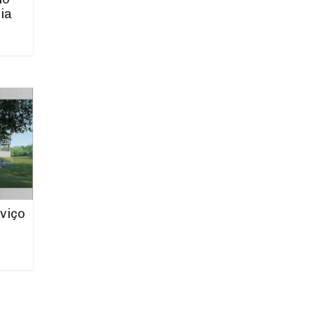
ia
viço