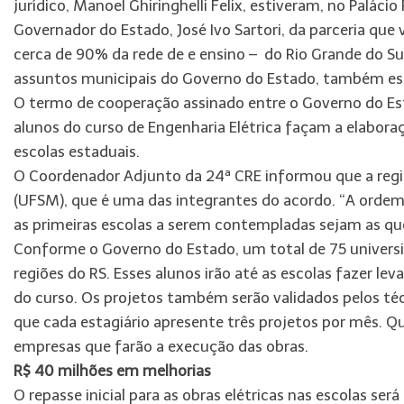
jurídico, Manoel Ghiringhelli Felix, estiveram, no Paláci
Governador do Estado, José Ivo Sartori, da parceria que v
cerca de 90% da rede de e ensino – do Rio Grande do Sul
assuntos municipais do Governo do Estado, também est
O termo de cooperação assinado entre o Governo do Esta
alunos do curso de Engenharia Elétrica façam a elaboraç
escolas estaduais.
O Coordenador Adjunto da 24ª CRE informou que a regiã
(UFSM), que é uma das integrantes do acordo. “A ordem 
as primeiras escolas a serem contempladas sejam as que
Conforme o Governo do Estado, um total de 75 univers
regiões do RS. Esses alunos irão até as escolas fazer 
do curso. Os projetos também serão validados pelos técn
que cada estagiário apresente três projetos por mês. Qua
empresas que farão a execução das obras.
R$ 40 milhões em melhorias
O repasse inicial para as obras elétricas nas escolas se