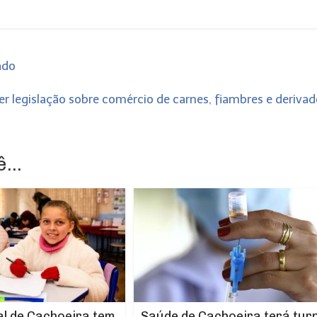
ado
 legislação sobre comércio de carnes, fiambres e deriva
...
l de Cachoeira tem
Saúde de Cachoeira terá tur