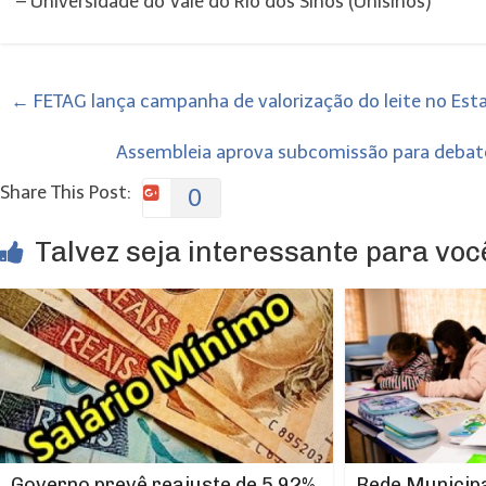
– Universidade do Vale do Rio dos Sinos (Unisinos)
←
FETAG lança campanha de valorização do leite no Est
Assembleia aprova subcomissão para debater
Share This Post:
0
Talvez seja interessante para você
Rede Municipa
Governo prevê reajuste de 5,92%