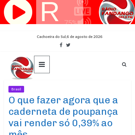
Pular
para
o
conteúdo
Cachoeira do Sul,6 de agosto de 2026
Brasil
Ultimas Noticias
O que fazer agora que a
caderneta de poupança
vai render só 0,39% ao
mês