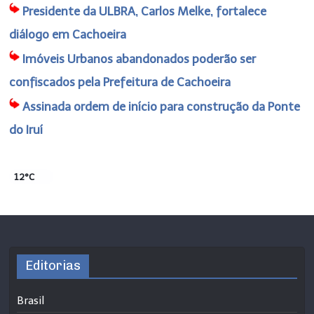
Presidente da ULBRA, Carlos Melke, fortalece
diálogo em Cachoeira
Imóveis Urbanos abandonados poderão ser
confiscados pela Prefeitura de Cachoeira
Assinada ordem de início para construção da Ponte
do Iruí
12°C
Editorias
Brasil