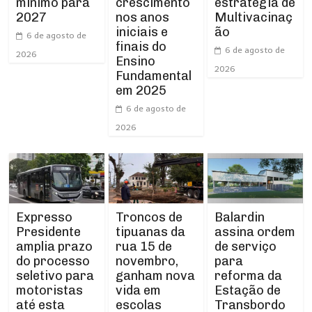
crescimento
mínimo para
estratégia de
nos anos
2027
Multivacinaç
iniciais e
ão
6 de agosto de
finais do
6 de agosto de
2026
Ensino
2026
Fundamental
em 2025
6 de agosto de
2026
Expresso
Troncos de
Balardin
Presidente
tipuanas da
assina ordem
amplia prazo
rua 15 de
de serviço
do processo
novembro,
para
seletivo para
ganham nova
reforma da
motoristas
vida em
Estação de
até esta
escolas
Transbordo