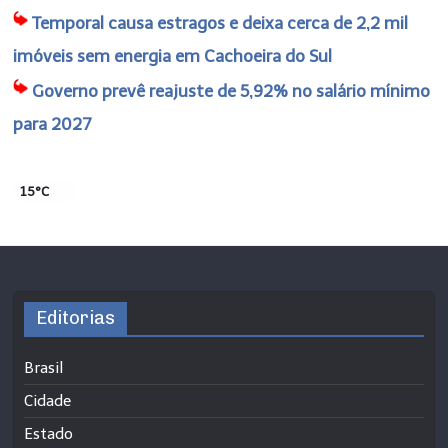
Temporal causa estragos e deixa cerca de 2,2 mil
imóveis sem energia em Cachoeira do Sul
Governo prevê reajuste de 5,92% no salário mínimo
para 2027
15°C
Editorias
Brasil
Cidade
Estado