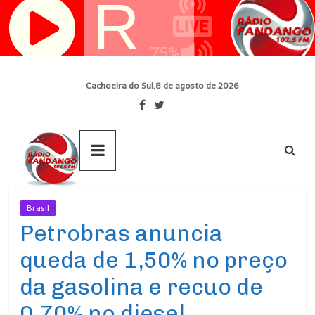
Pular
para
o
conteúdo
Cachoeira do Sul,8 de agosto de 2026
Brasil
Ultimas Noticias
Petrobras anuncia
queda de 1,50% no preço
da gasolina e recuo de
0,70% no diesel