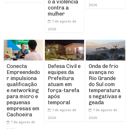
o à violência
2026
contra a
mulher
7 de agosto de
2026
Conecta
Defesa Civil e
Onda de frio
Empreendedo
equipes da
avança no
r impulsiona
Prefeitura
Rio Grande
qualificação
atuam em
do Sul com
e networking
força-tarefa
temperatura
para micro e
após
s negativas e
pequenas
temporal
geada
empresas em
7 de agosto de
7 de agosto de
Cachoeira
2026
2026
7 de agosto de