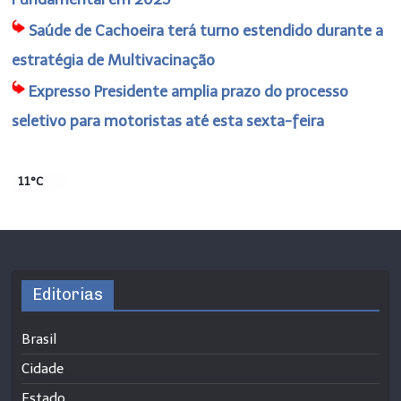
Saúde de Cachoeira terá turno estendido durante a
estratégia de Multivacinação
Expresso Presidente amplia prazo do processo
seletivo para motoristas até esta sexta-feira
11°C
Editorias
Brasil
Cidade
Estado