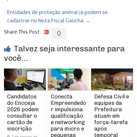
Entidades de proteção animal já podem se
cadastrar no Nota Fiscal Gaúcha
→
Share This Post:
0
Talvez seja interessante para
você...
Conecta
Defesa Civil e
Candidatos
Empreendedo
equipes da
do Encceja
r impulsiona
Prefeitura
2026 podem
qualificação
atuam em
consultar o
e networking
força-tarefa
cartão de
para micro e
após
inscrição
pequenas
temporal
7 de agosto de