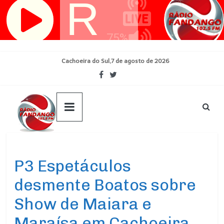
Pular
para
o
conteúdo
Cachoeira do Sul,7 de agosto de 2026
Ultimas Noticias
P3 Espetáculos
desmente Boatos sobre
Show de Maiara e
Maraísa em Cachoeira