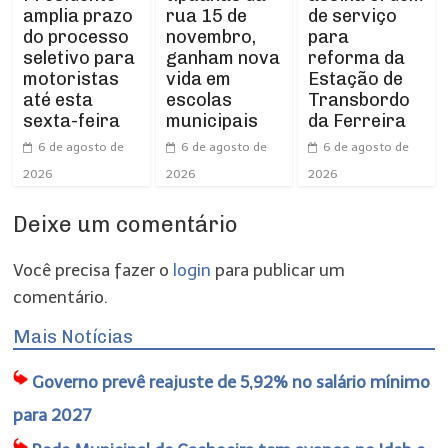
amplia prazo
rua 15 de
de serviço
do processo
novembro,
para
seletivo para
ganham nova
reforma da
motoristas
vida em
Estação de
até esta
escolas
Transbordo
sexta-feira
municipais
da Ferreira
6 de agosto de
6 de agosto de
6 de agosto de
2026
2026
2026
Deixe um comentário
Você precisa fazer o
login
para publicar um
comentário.
Mais Notícias
Governo prevê reajuste de 5,92% no salário mínimo
para 2027