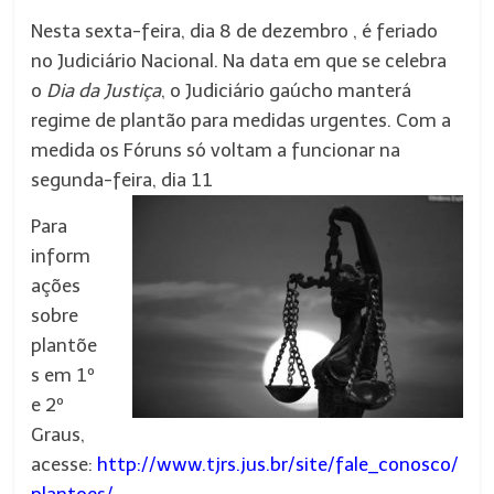
Nesta sexta-feira, dia 8 de dezembro , é feriado
no Judiciário Nacional. Na data em que se celebra
o
Dia da Justiça
, o Judiciário gaúcho manterá
regime de plantão para medidas urgentes. Com a
medida os Fóruns só voltam a funcionar na
segunda-feira, dia 11
Para
inform
ações
sobre
plantõe
s em 1º
e 2º
Graus,
acesse:
http://www.tjrs.jus.br/site/fale_conosco/