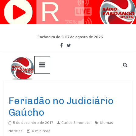
Pular
para
o
conteúdo
Cachoeira do Sul,7 de agosto de 2026
Ultimas Noticias
Feriadão no Judiciário
Gaúcho
5 de dezembro de 2017
Carlos Simonetti
Ultimas
Noticias
0
min read