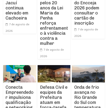
Jacuí
pelos 20
do Encceja
continua
anos da Lei
2026 podem
elevado em
Maria da
consultar o
Cachoeira
Penha
cartão de
reforça
inscrição
7 de agosto de
enfrentament
7 de agosto de
2026
o à violência
2026
contra a
mulher
7 de agosto de
2026
Conecta
Defesa Civil e
Onda de frio
Empreendedo
equipes da
avança no
r impulsiona
Prefeitura
Rio Grande
qualificação
atuam em
do Sul com
e networking
força-tarefa
temperatura