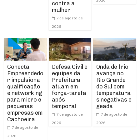
2026
contra a
mulher
7 de agosto de
2026
Conecta
Defesa Civil e
Onda de frio
Empreendedo
equipes da
avança no
r impulsiona
Prefeitura
Rio Grande
qualificação
atuam em
do Sul com
e networking
força-tarefa
temperatura
para micro e
após
s negativas e
pequenas
temporal
geada
empresas em
7 de agosto de
7 de agosto de
Cachoeira
2026
2026
7 de agosto de
2026