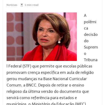
Noticias
1
min read
A
polêmi
ca
decisão
do
Suprem
o
Tribuna
l Federal (STF) que permite que escolas públicas
promovam crença específica em aula de religião
gerou mudanças na Base Nacional Curricular
Comum, a BNCC. Depois de retirar o ensino
religioso da última versão do documento que
servirá como referência para estados e
municípios, o Ministério da Educação (MEC)