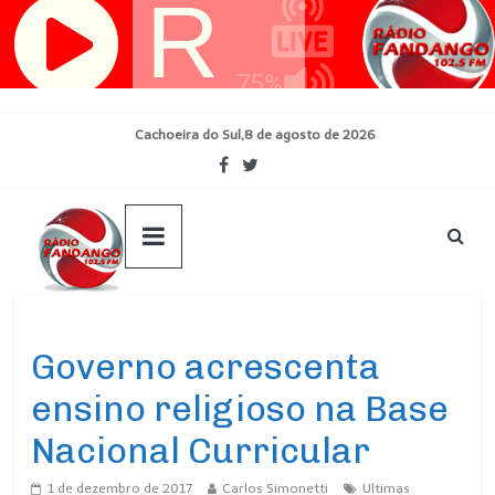
Pular
para
o
conteúdo
Cachoeira do Sul,8 de agosto de 2026
Ultimas Noticias
Governo acrescenta
ensino religioso na Base
Nacional Curricular
1 de dezembro de 2017
Carlos Simonetti
Ultimas