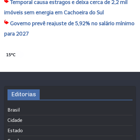
Temporal causa estragos e deixa cerca de 2,2 mil
imóveis sem energia em Cachoeira do Sul
Governo prevê reajuste de 5,92% no salário mínimo
para 2027
15°C
Editorias
Brasil
Cidade
Estado