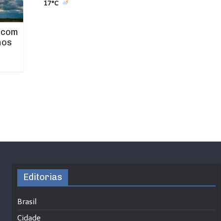
17°C
 com
mos
Editorias
Brasil
Cidade