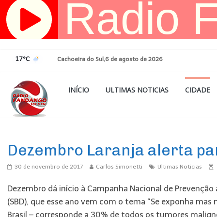
Pular
para
o
conteúdo
17°C
Cachoeira do Sul,6 de agosto de 2026
INÍCIO
ULTIMAS NOTICIAS
CIDADE
Ultimas Noticias
Dezembro Laranja alerta par
30 de novembro de 2017
Carlos Simonetti
Ultimas Noticias
Dezembro dá início à Campanha Nacional de Prevenção ao
(SBD), que esse ano vem com o tema “Se exponha mas nã
Brasil – corresponde a 30% de todos os tumores maligno