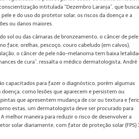
conscientização intitulada “Dezembro Laranja”, que busca
pele e do uso do protetor solar, os riscos da doença e a
ções ou danos maiores.
 do sol ou das câmaras de bronzeamento, o câncer de pele
o face, orelhas, pescoço, couro cabeludo (em calvos),
ulação, o câncer de pele não-melanoma tem baixa letalida
ances de cura”, ressalta o médico dermatologista, André
ão capacitados para fazer o diagnóstico, porém algumas
r a doença, como lesões que aparecem e persistem ou
pintas que apresentem mudança de cor ou textura e feri
como estas, um dermatologista deve ser procurado para
 A melhor maneira para reduzir o risco de desenvolver a
tetor solar diariamente, com fator de proteção solar (FPS)