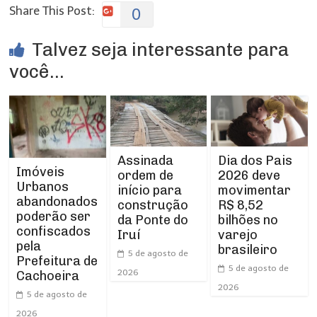
Share This Post:
0
Talvez seja interessante para
você...
Assinada
Dia dos Pais
Imóveis
ordem de
2026 deve
Urbanos
início para
movimentar
abandonados
construção
R$ 8,52
poderão ser
da Ponte do
bilhões no
confiscados
Iruí
varejo
pela
brasileiro
5 de agosto de
Prefeitura de
5 de agosto de
2026
Cachoeira
2026
5 de agosto de
2026