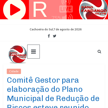
Pular
para
o
conteúdo
Cachoeira do Sul,7 de agosto de 2026
Cidade
Ultimas Noticias
Comitê Gestor para
elaboração do Plano
Municipal de Redução de
Riscos esteve reunido