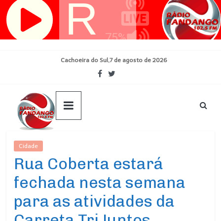
Pular
para
o
conteúdo
Cachoeira do Sul,7 de agosto de 2026
Cidade
Ultimas Noticias
Rua Coberta estará
fechada nesta semana
para as atividades da
Carreta TriJuntos