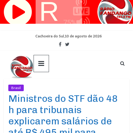
Pular
para
o
conteúdo
Cachoeira do Sul,10 de agosto de 2026
Brasil
Ultimas Noticias
Ministros do STF dão 48
h para tribunais
explicarem salários de
até R$ 495 mil para