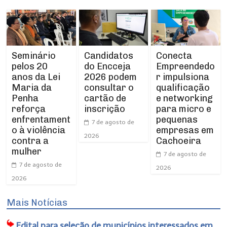
Seminário
Conecta
Candidatos
pelos 20
Empreendedo
do Encceja
anos da Lei
r impulsiona
2026 podem
Maria da
qualificação
consultar o
Penha
e networking
cartão de
reforça
para micro e
inscrição
enfrentament
pequenas
7 de agosto de
o à violência
empresas em
2026
contra a
Cachoeira
mulher
7 de agosto de
7 de agosto de
2026
2026
Mais Notícias
Edital para seleção de municípios interessados em