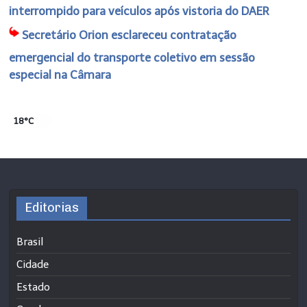
interrompido para veículos após vistoria do DAER
Secretário Orion esclareceu contratação
emergencial do transporte coletivo em sessão
especial na Câmara
18°C
Editorias
Brasil
Cidade
Estado