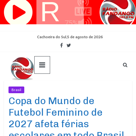
Pular
para
o
conteúdo
Cachoeira do Sul,5 de agosto de 2026
Brasil
Ultimas Noticias
Copa do Mundo de
Futebol Feminino de
2027 afeta férias
escolares em todo Brasil