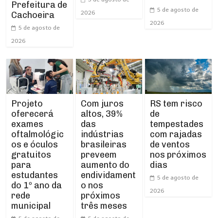
Prefeitura de
5 de agosto de
2026
Cachoeira
2026
5 de agosto de
2026
Projeto
RS tem risco
Com juros
oferecerá
de
altos, 39%
exames
tempestades
das
oftalmológic
com rajadas
indústrias
os e óculos
de ventos
brasileiras
gratuitos
nos próximos
preveem
para
dias
aumento do
estudantes
endividament
5 de agosto de
do 1º ano da
o nos
2026
rede
próximos
municipal
três meses