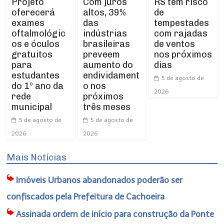
Projeto
RS tem risco
Com juros
oferecerá
de
altos, 39%
exames
tempestades
das
oftalmológic
com rajadas
indústrias
os e óculos
de ventos
brasileiras
gratuitos
nos próximos
preveem
para
dias
aumento do
estudantes
endividament
5 de agosto de
do 1º ano da
o nos
2026
rede
próximos
municipal
três meses
5 de agosto de
5 de agosto de
2026
2026
Mais Notícias
Imóveis Urbanos abandonados poderão ser
confiscados pela Prefeitura de Cachoeira
Assinada ordem de início para construção da Ponte