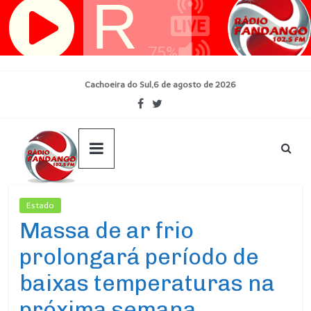
Pular
para
o
conteúdo
Cachoeira do Sul,6 de agosto de 2026
Estado
Ultimas Noticias
Massa de ar frio
prolongará período de
baixas temperaturas na
próxima semana