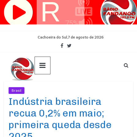
Pular
para
o
conteúdo
Cachoeira do Sul,7 de agosto de 2026
Brasil
Ultimas Noticias
Indústria brasileira
recua 0,2% em maio;
primeira queda desde
2025