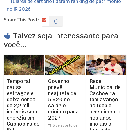
Titulares de cartório lideram ranking de patrimônio
no IR 2026
→
Share This Post:
0
Talvez seja interessante para
você...
Temporal
Rede
Governo
causa
Municipal de
prevê
estragos e
Cachoeira
reajuste de
deixa cerca
tem avanço
5,92% no
de 2,2 mil
no Ideb e
salário
imóveis sem
crescimento
mínimo para
energia em
nos anos
2027
Cachoeira do
iniciais e
6 de agosto de
Sul
finais do