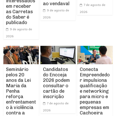
interessados
ao vendaval
7 de agosto de
em receber
9 de agosto de
as Carretas
2026
do Saber é
2026
publicado
9 de agosto de
2026
Seminário
Conecta
Candidatos
pelos 20
Empreendedo
do Encceja
anos da Lei
r impulsiona
2026 podem
Maria da
qualificação
consultar o
Penha
e networking
cartão de
reforça
para micro e
inscrição
enfrentament
pequenas
7 de agosto de
o à violência
empresas em
2026
contra a
Cachoeira