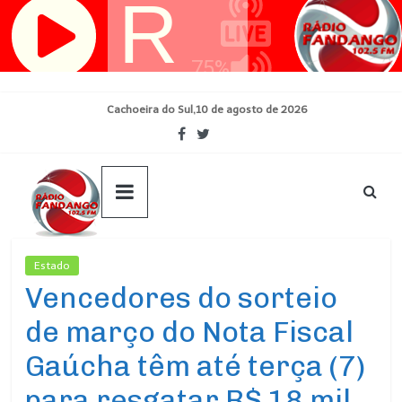
Pular
para
o
conteúdo
Cachoeira do Sul,10 de agosto de 2026
Estado
Ultimas Noticias
Vencedores do sorteio
de março do Nota Fiscal
Gaúcha têm até terça (7)
para resgatar R$ 18 mil