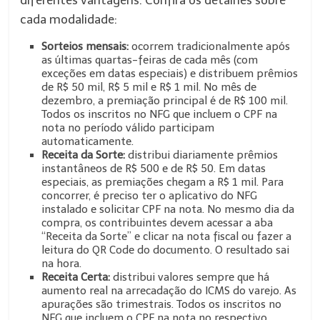
diferentes vantagens. Confira os detalhes sobre
cada modalidade:
Sorteios mensais:
ocorrem tradicionalmente após
as últimas quartas-feiras de cada mês (com
exceções em datas especiais) e distribuem prêmios
de R$ 50 mil, R$ 5 mil e R$ 1 mil. No mês de
dezembro, a premiação principal é de R$ 100 mil.
Todos os inscritos no NFG que incluem o CPF na
nota no período válido participam
automaticamente.
Receita da Sorte:
distribui diariamente prêmios
instantâneos de R$ 500 e de R$ 50. Em datas
especiais, as premiações chegam a R$ 1 mil. Para
concorrer, é preciso ter o aplicativo do NFG
instalado e solicitar CPF na nota. No mesmo dia da
compra, os contribuintes devem acessar a aba
“Receita da Sorte” e clicar na nota fiscal ou fazer a
leitura do QR Code do documento. O resultado sai
na hora.
Receita Certa:
distribui valores sempre que há
aumento real na arrecadação do ICMS do varejo. As
apurações são trimestrais. Todos os inscritos no
NFG que incluem o CPF na nota no respectivo